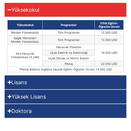
Yüksekokul
Yıllık Eğitim-
Yüksekokul
Programlar
Öğretim Ücreti
Meslek Yüksekokulu
Tüm Programlar
12.000 USD
Sağlık Hizmetleri
Tüm Programlar
12.000 USD
Meslek Yüksekokulu
Havacılık Yönetimi
Uçak Elektrik ve Elektroniği
14.500 USD
Sivil Havacılık
Yüksekokulu (4 yıllık)
Uçak Gövde ve Motor Bakımı
Pilotaj
22.000 USD
*Pilotaj Bölümü İngilizce Hazırlık Eğitim-Öğretim Ücreti: 14.500 USD
Lisans
Yüksek Lisans
Doktora